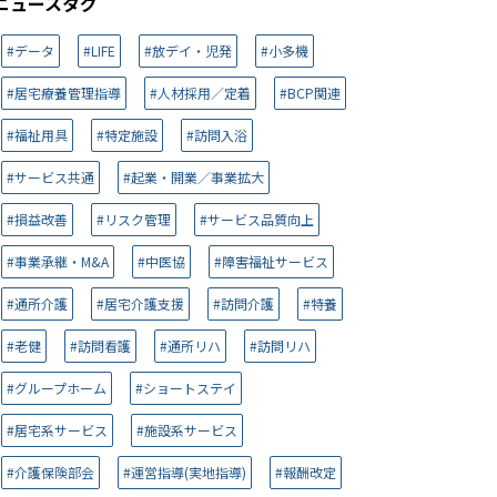
ニュースタグ
#データ
#LIFE
#放デイ・児発
#小多機
#居宅療養管理指導
#人材採用／定着
#BCP関連
#福祉用具
#特定施設
#訪問入浴
#サービス共通
#起業・開業／事業拡大
#損益改善
#リスク管理
#サービス品質向上
#事業承継・M&A
#中医協
#障害福祉サービス
#通所介護
#居宅介護支援
#訪問介護
#特養
#老健
#訪問看護
#通所リハ
#訪問リハ
#グループホーム
#ショートステイ
#居宅系サービス
#施設系サービス
#介護保険部会
#運営指導(実地指導)
#報酬改定