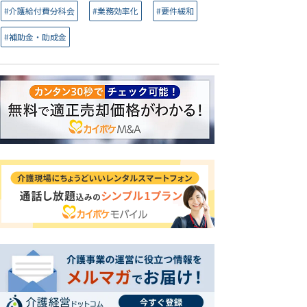
#介護給付費分科会
#業務効率化
#要件緩和
#補助金・助成金