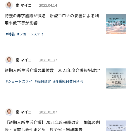
南 マイコ
2022.04.14
特養の赤字施設が微増 新型コロナの影響による利
用率低下等が影響
#特養
#ショートステイ
南 マイコ
2021.01.27
短期入所生活介護の単位数 2021年度介護報酬改定
#ショートステイ
#報酬改定
#介護給付費分科会
南 マイコ
2021.01.07
【短期入所生活介護】2021年度報酬改定 加算の創
設・見直し要件まとめ 厚労省・審議報告