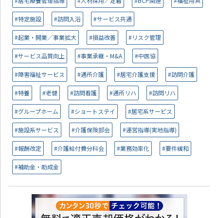
#居宅療養管理指導
#人材採用／定着
#BCP関連
#福祉用具
#特定施設
#訪問入浴
#サービス共通
#起業・開業／事業拡大
#損益改善
#リスク管理
#サービス品質向上
#事業承継・M&A
#中医協
#障害福祉サービス
#通所介護
#居宅介護支援
#訪問介護
#特養
#老健
#訪問看護
#通所リハ
#訪問リハ
#グループホーム
#ショートステイ
#居宅系サービス
#施設系サービス
#介護保険部会
#運営指導(実地指導)
#報酬改定
#介護給付費分科会
#業務効率化
#要件緩和
#補助金・助成金