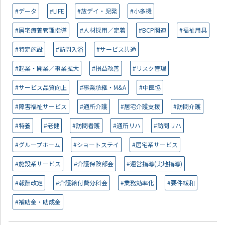
#データ
#LIFE
#放デイ・児発
#小多機
#居宅療養管理指導
#人材採用／定着
#BCP関連
#福祉用具
#特定施設
#訪問入浴
#サービス共通
#起業・開業／事業拡大
#損益改善
#リスク管理
#サービス品質向上
#事業承継・M&A
#中医協
#障害福祉サービス
#通所介護
#居宅介護支援
#訪問介護
#特養
#老健
#訪問看護
#通所リハ
#訪問リハ
#グループホーム
#ショートステイ
#居宅系サービス
#施設系サービス
#介護保険部会
#運営指導(実地指導)
#報酬改定
#介護給付費分科会
#業務効率化
#要件緩和
#補助金・助成金