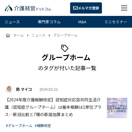
メルマガ登録
ニュース
専門家コラム
M&A
ミニセミナー
ホーム
ニュース
グループホーム
グループホーム
のタグが付いた記事一覧
南 マイコ
2024.02.22
【2024年度介護報酬改定】認知症対応型共同生活介
護（認知症グループホーム）は基本報酬は1単位プラ
ス―新旧比較と7種の新設加算まとめ
#グループホーム
#報酬改定