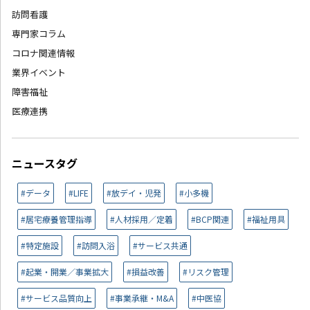
訪問看護
専門家コラム
コロナ関連情報
業界イベント
障害福祉
医療連携
ニュースタグ
#データ
#LIFE
#放デイ・児発
#小多機
#居宅療養管理指導
#人材採用／定着
#BCP関連
#福祉用具
#特定施設
#訪問入浴
#サービス共通
#起業・開業／事業拡大
#損益改善
#リスク管理
#サービス品質向上
#事業承継・M&A
#中医協