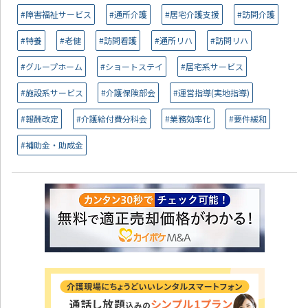
#障害福祉サービス
#通所介護
#居宅介護支援
#訪問介護
#特養
#老健
#訪問看護
#通所リハ
#訪問リハ
#グループホーム
#ショートステイ
#居宅系サービス
#施設系サービス
#介護保険部会
#運営指導(実地指導)
#報酬改定
#介護給付費分科会
#業務効率化
#要件緩和
#補助金・助成金