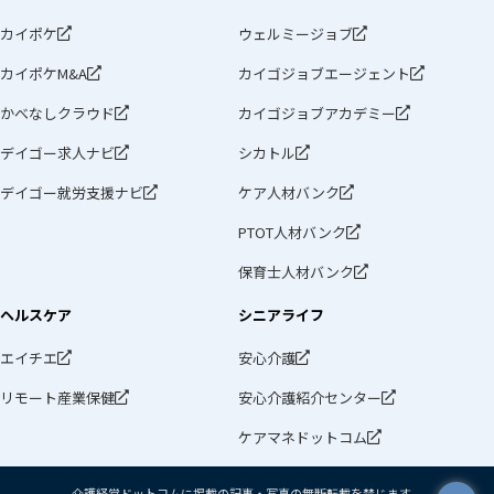
カイポケ
ウェルミージョブ
カイポケM&A
カイゴジョブエージェント
かべなしクラウド
カイゴジョブアカデミー
デイゴー求人ナビ
シカトル
デイゴー就労支援ナビ
ケア人材バンク
PTOT人材バンク
保育士人材バンク
ヘルスケア
シニアライフ
エイチエ
安心介護
リモート産業保健
安心介護紹介センター
ケアマネドットコム
介護経営ドットコムに掲載の記事・写真の無断転載を禁じます。