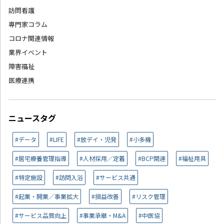
訪問看護
専門家コラム
コロナ関連情報
業界イベント
障害福祉
医療連携
ニュースタグ
#データ
#LIFE
#放デイ・児発
#小多機
#居宅療養管理指導
#人材採用／定着
#BCP関連
#福祉用具
#特定施設
#訪問入浴
#サービス共通
#起業・開業／事業拡大
#損益改善
#リスク管理
#サービス品質向上
#事業承継・M&A
#中医協