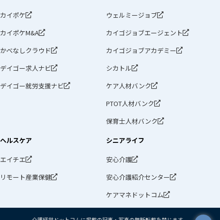
カイポケ
ウェルミージョブ
カイポケM&A
カイゴジョブエージェント
かべなしクラウド
カイゴジョブアカデミー
デイゴー求人ナビ
シカトル
デイゴー就労支援ナビ
ケア人材バンク
PTOT人材バンク
保育士人材バンク
ヘルスケア
シニアライフ
エイチエ
安心介護
リモート産業保健
安心介護紹介センター
ケアマネドットコム
介護経営ドットコムに掲載の記事・写真の無断転載を禁じます。