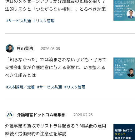
休日のメッセージアプリが介護職員の離職を招く？
法的リスクと「つながらない権利」、とるべき対策
#サービス共通
#リスク管理
杉山晃浩
2026.03.09
「知らなかった」では済まされない 子ども・子育て
支援金制度が介護経営に与える影響と、いま整える
べき仕組みとは
#人材採用／定着
#サービス共通
#リスク管理
介護経営ドットコム編集部
2026.02.26
介護事業の買収でリストラは起きる？M&A後の雇用
継続と労働契約の注意点を解説