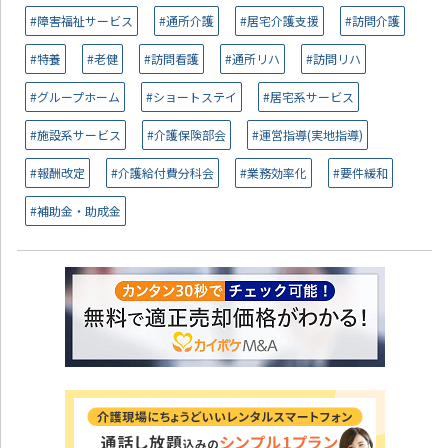
#障害福祉サービス
#通所介護
#居宅介護支援
#訪問介護
#特養
#老健
#訪問看護
#通所リハ
#訪問リハ
#グループホーム
#ショートステイ
#居宅系サービス
#施設系サービス
#介護保険部会
#運営指導(実地指導)
#報酬改定
#介護給付費分科会
#業務効率化
#要件緩和
#補助金・助成金