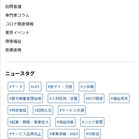
訪問看護
専門家コラム
コロナ関連情報
業界イベント
障害福祉
医療連携
ニュースタグ
#データ
#LIFE
#放デイ・児発
#小多機
#居宅療養管理指導
#人材採用／定着
#BCP関連
#福祉用具
#特定施設
#訪問入浴
#サービス共通
#起業・開業／事業拡大
#損益改善
#リスク管理
#サービス品質向上
#事業承継・M&A
#中医協