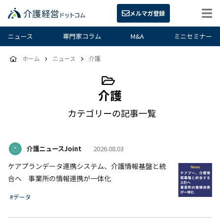
メルマガ登録
ニュース
専門家コラム
M&A
ミニセミナー
ホーム
ニュース
介護
介護
カテゴリーの記事一覧
介護ニュースJoint
2026.08.03
ケアプランデータ連携システム、介護情報基盤と統
合へ 事業所の情報連携が一体化
#データ