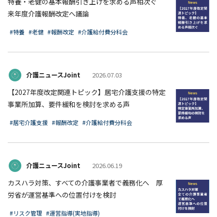
特養・老健の基本報酬引き上げを求める声相次ぐ
来年度介護報酬改定へ議論
#特養
#老健
#報酬改定
#介護給付費分科会
介護ニュースJoint
2026.07.03
【2027年度改定関連トピック】居宅介護支援の特定
事業所加算、要件緩和を検討を求める声
#居宅介護支援
#報酬改定
#介護給付費分科会
介護ニュースJoint
2026.06.19
カスハラ対策、すべての介護事業者で義務化へ 厚
労省が運営基準への位置付けを検討
#リスク管理
#運営指導(実地指導)