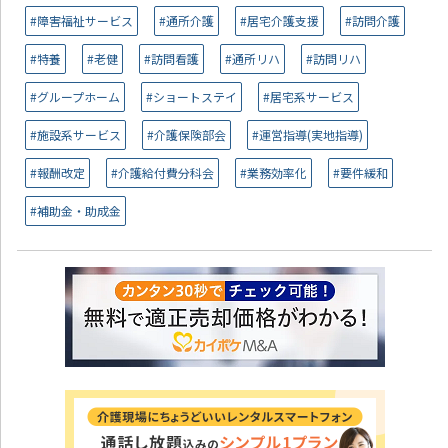
#障害福祉サービス
#通所介護
#居宅介護支援
#訪問介護
#特養
#老健
#訪問看護
#通所リハ
#訪問リハ
#グループホーム
#ショートステイ
#居宅系サービス
#施設系サービス
#介護保険部会
#運営指導(実地指導)
#報酬改定
#介護給付費分科会
#業務効率化
#要件緩和
#補助金・助成金