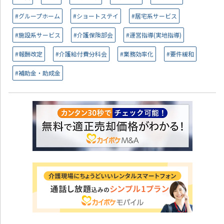
#グループホーム
#ショートステイ
#居宅系サービス
#施設系サービス
#介護保険部会
#運営指導(実地指導)
#報酬改定
#介護給付費分科会
#業務効率化
#要件緩和
#補助金・助成金