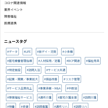
コロナ関連情報
業界イベント
障害福祉
医療連携
ニュースタグ
#データ
#LIFE
#放デイ・児発
#小多機
#居宅療養管理指導
#人材採用／定着
#BCP関連
#福祉用具
#特定施設
#訪問入浴
#サービス共通
#起業・開業／事業拡大
#損益改善
#リスク管理
#サービス品質向上
#事業承継・M&A
#中医協
#障害福祉サービス
#通所介護
#居宅介護支援
#訪問介護
#特養
#老健
#訪問看護
#通所リハ
#訪問リハ