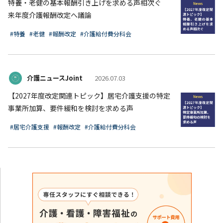
特養・老健の基本報酬引き上げを求める声相次ぐ
来年度介護報酬改定へ議論
#特養
#老健
#報酬改定
#介護給付費分科会
介護ニュースJoint
2026.07.03
【2027年度改定関連トピック】居宅介護支援の特定
事業所加算、要件緩和を検討を求める声
#居宅介護支援
#報酬改定
#介護給付費分科会