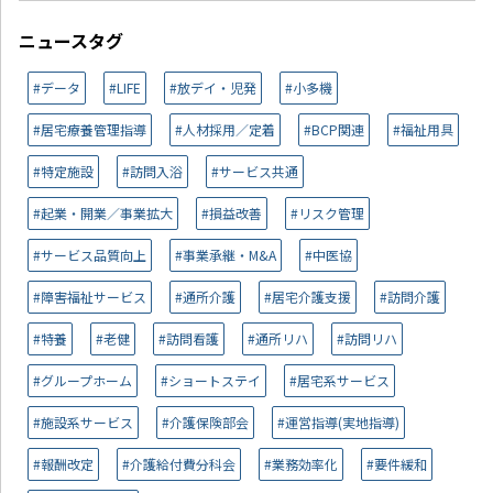
ニュースタグ
#データ
#LIFE
#放デイ・児発
#小多機
#居宅療養管理指導
#人材採用／定着
#BCP関連
#福祉用具
#特定施設
#訪問入浴
#サービス共通
#起業・開業／事業拡大
#損益改善
#リスク管理
#サービス品質向上
#事業承継・M&A
#中医協
#障害福祉サービス
#通所介護
#居宅介護支援
#訪問介護
#特養
#老健
#訪問看護
#通所リハ
#訪問リハ
#グループホーム
#ショートステイ
#居宅系サービス
#施設系サービス
#介護保険部会
#運営指導(実地指導)
#報酬改定
#介護給付費分科会
#業務効率化
#要件緩和