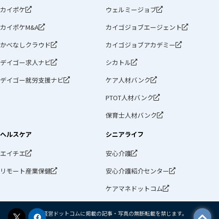
カイポケ
ウェルミージョブ
カイポケM&A
カイゴジョブエージェント
かべなしクラウド
カイゴジョブアカデミー
デイゴー求人ナビ
シカトル
デイゴー就労支援ナビ
ケア人材バンク
PTOT人材バンク
保育士人材バンク
ヘルスケア
シニアライフ
エイチエ
安心介護
リモート産業保健
安心介護紹介センター
ケアマネドットコム
介護経営ドットコムに掲載の記事・写真の無断転載を禁じます。