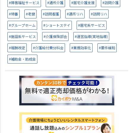
#障害福祉サービス
#通所介護
#居宅介護支援
#訪問介護
#特養
#老健
#訪問看護
#通所リハ
#訪問リハ
#グループホーム
#ショートステイ
#居宅系サービス
#施設系サービス
#介護保険部会
#運営指導(実地指導)
#報酬改定
#介護給付費分科会
#業務効率化
#要件緩和
#補助金・助成金