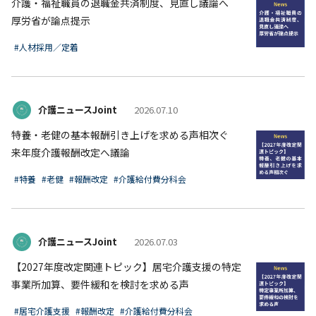
介護・福祉職員の退職金共済制度、見直し議論へ
厚労省が論点提示
#人材採用／定着
介護ニュースJoint
2026.07.10
特養・老健の基本報酬引き上げを求める声相次ぐ
来年度介護報酬改定へ議論
#特養
#老健
#報酬改定
#介護給付費分科会
介護ニュースJoint
2026.07.03
【2027年度改定関連トピック】居宅介護支援の特定
事業所加算、要件緩和を検討を求める声
#居宅介護支援
#報酬改定
#介護給付費分科会