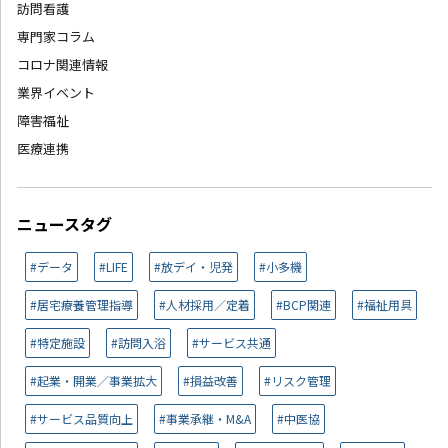
訪問看護
専門家コラム
コロナ関連情報
業界イベント
障害福祉
医療連携
ニュースタグ
#データ
#LIFE
#放デイ・児発
#小多機
#居宅療養管理指導
#人材採用／定着
#BCP関連
#福祉用具
#特定施設
#訪問入浴
#サービス共通
#起業・開業／事業拡大
#損益改善
#リスク管理
#サービス品質向上
#事業承継・M&A
#中医協