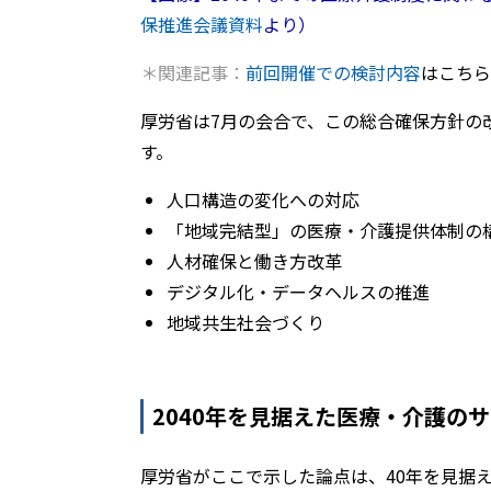
保推進会議資料
より）
＊関連記事：
前回開催での検討内容
はこちら
厚労省は7月の会合で、この総合確保方針の
す。
⼈⼝構造の変化への対応
「地域完結型」の医療・介護提供体制の
人材確保と働き方改革
デジタル化・データヘルスの推進
地域共生社会づくり
2040年を見据えた医療・介護の
厚労省がここで示した論点は、40年を見据