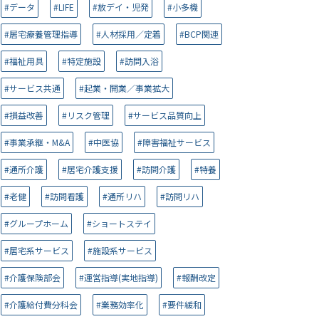
#データ
#LIFE
#放デイ・児発
#小多機
#居宅療養管理指導
#人材採用／定着
#BCP関連
#福祉用具
#特定施設
#訪問入浴
#サービス共通
#起業・開業／事業拡大
#損益改善
#リスク管理
#サービス品質向上
#事業承継・M&A
#中医協
#障害福祉サービス
#通所介護
#居宅介護支援
#訪問介護
#特養
#老健
#訪問看護
#通所リハ
#訪問リハ
#グループホーム
#ショートステイ
#居宅系サービス
#施設系サービス
#介護保険部会
#運営指導(実地指導)
#報酬改定
#介護給付費分科会
#業務効率化
#要件緩和