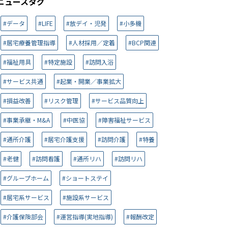
ニュースタグ
#データ
#LIFE
#放デイ・児発
#小多機
#居宅療養管理指導
#人材採用／定着
#BCP関連
#福祉用具
#特定施設
#訪問入浴
#サービス共通
#起業・開業／事業拡大
#損益改善
#リスク管理
#サービス品質向上
#事業承継・M&A
#中医協
#障害福祉サービス
#通所介護
#居宅介護支援
#訪問介護
#特養
#老健
#訪問看護
#通所リハ
#訪問リハ
#グループホーム
#ショートステイ
#居宅系サービス
#施設系サービス
#介護保険部会
#運営指導(実地指導)
#報酬改定