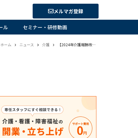
メルマガ登録
ール
セミナー・研修動画
ホーム
ニュース
介護
【2024年介護報酬改定】特定施設の人員配置基準緩和、反対意見押し切り実施│厚労省「企業の努力の芽を育てるべき」