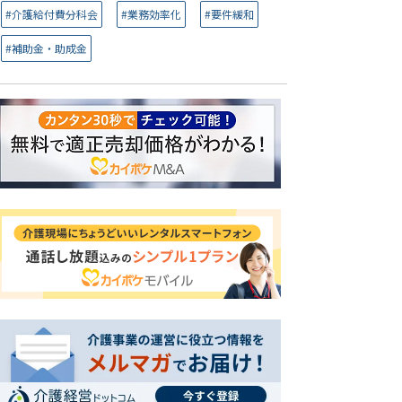
#介護給付費分科会
#業務効率化
#要件緩和
#補助金・助成金