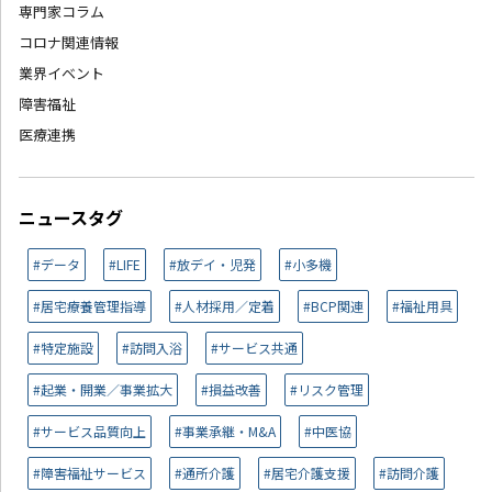
専門家コラム
コロナ関連情報
業界イベント
障害福祉
医療連携
ニュースタグ
#データ
#LIFE
#放デイ・児発
#小多機
#居宅療養管理指導
#人材採用／定着
#BCP関連
#福祉用具
#特定施設
#訪問入浴
#サービス共通
#起業・開業／事業拡大
#損益改善
#リスク管理
#サービス品質向上
#事業承継・M&A
#中医協
#障害福祉サービス
#通所介護
#居宅介護支援
#訪問介護