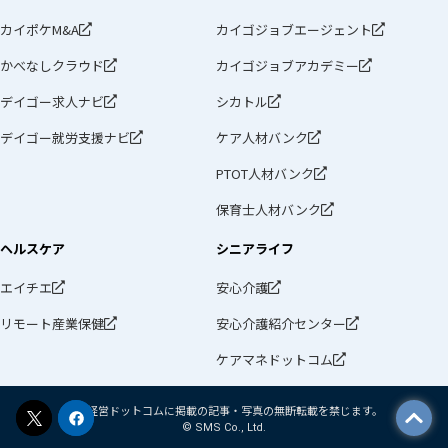
カイポケM&A
カイゴジョブエージェント
かべなしクラウド
カイゴジョブアカデミー
デイゴー求人ナビ
シカトル
デイゴー就労支援ナビ
ケア人材バンク
PTOT人材バンク
保育士人材バンク
ヘルスケア
シニアライフ
エイチエ
安心介護
リモート産業保健
安心介護紹介センター
ケアマネドットコム
介護経営ドットコムに掲載の記事・写真の無断転載を禁じます。
© SMS Co., Ltd.