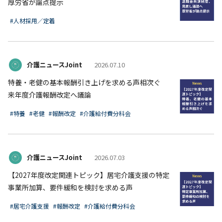
厚労省が論点提示
#人材採用／定着
介護ニュースJoint
2026.07.10
特養・老健の基本報酬引き上げを求める声相次ぐ
来年度介護報酬改定へ議論
#特養
#老健
#報酬改定
#介護給付費分科会
介護ニュースJoint
2026.07.03
【2027年度改定関連トピック】居宅介護支援の特定
事業所加算、要件緩和を検討を求める声
#居宅介護支援
#報酬改定
#介護給付費分科会