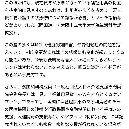
このほかにも、現在貸与が原則となっている福祉用具の制度
を抜本的に見直すのであれば、利用者の多くを占める「要支
援２要介護１の状態像について議論が必要」といった指摘な
どがありました（岡田進一・大阪市立大学大学院生活科学部
教授）。
この層の多くはMCI（軽度認知障害）や骨粗鬆症の問題を抱
えていて、制度変更があればその状態にも変化が起こってくる
可能性があり、今後も後期高齢者人口が増えてくるというト
レンドは変わらないことを考えると、慎重に議論する必要が
あるという見方です。
さらに、濱田和則構成員（一般社団法人日本介護支援専門員
協会副会長）は一見、「福祉用具貸与のみを内容とするケア
プラン」であっても、実際には基礎疾患のある利用者のため
の医療機関との連携や行政機関や金融機関における手続きの
支援、入退院時の支援など、ケアプラン（特に第2表）には記
載されていなくても複数・複雑な支援が行われている場合が