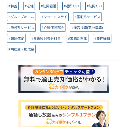
#特養
#老健
#訪問看護
#通所リハ
#訪問リハ
#グループホーム
#ショートステイ
#居宅系サービス
#施設系サービス
#介護保険部会
#運営指導(実地指導)
#報酬改定
#介護給付費分科会
#業務効率化
#要件緩和
#補助金・助成金