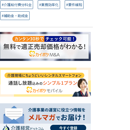
#介護給付費分科会
#業務効率化
#要件緩和
#補助金・助成金