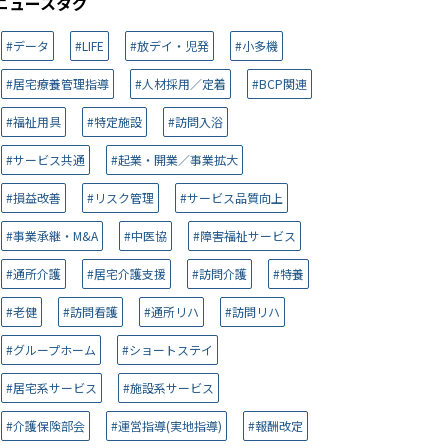
ニュースタグ
#データ
#LIFE
#放デイ・児発
#小多機
#居宅療養管理指導
#人材採用／定着
#BCP関連
#福祉用具
#特定施設
#訪問入浴
#サービス共通
#起業・開業／事業拡大
#損益改善
#リスク管理
#サービス品質向上
#事業承継・M&A
#中医協
#障害福祉サービス
#通所介護
#居宅介護支援
#訪問介護
#特養
#老健
#訪問看護
#通所リハ
#訪問リハ
#グループホーム
#ショートステイ
#居宅系サービス
#施設系サービス
#介護保険部会
#運営指導(実地指導)
#報酬改定