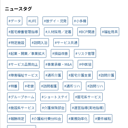
ニュースタグ
#データ
#LIFE
#放デイ・児発
#小多機
#居宅療養管理指導
#人材採用／定着
#BCP関連
#福祉用具
#特定施設
#訪問入浴
#サービス共通
#起業・開業／事業拡大
#損益改善
#リスク管理
#サービス品質向上
#事業承継・M&A
#中医協
#障害福祉サービス
#通所介護
#居宅介護支援
#訪問介護
#特養
#老健
#訪問看護
#通所リハ
#訪問リハ
#グループホーム
#ショートステイ
#居宅系サービス
#施設系サービス
#介護保険部会
#運営指導(実地指導)
#報酬改定
#介護給付費分科会
#業務効率化
#要件緩和