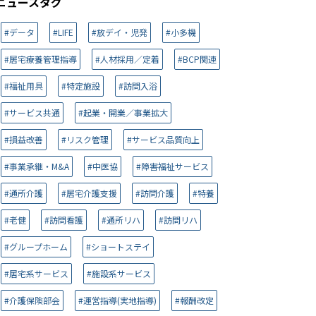
ニュースタグ
#データ
#LIFE
#放デイ・児発
#小多機
#居宅療養管理指導
#人材採用／定着
#BCP関連
#福祉用具
#特定施設
#訪問入浴
#サービス共通
#起業・開業／事業拡大
#損益改善
#リスク管理
#サービス品質向上
#事業承継・M&A
#中医協
#障害福祉サービス
#通所介護
#居宅介護支援
#訪問介護
#特養
#老健
#訪問看護
#通所リハ
#訪問リハ
#グループホーム
#ショートステイ
#居宅系サービス
#施設系サービス
#介護保険部会
#運営指導(実地指導)
#報酬改定