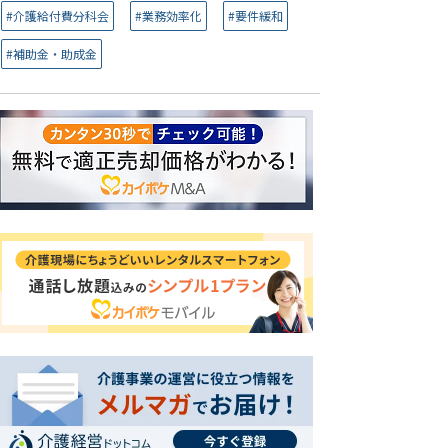
#介護給付費分科会
#業務効率化
#要件緩和
#補助金・助成金