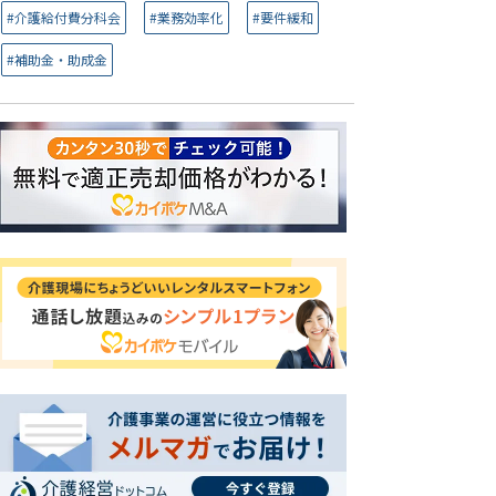
#介護給付費分科会
#業務効率化
#要件緩和
#補助金・助成金