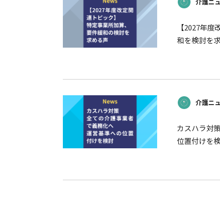
介護ニュ
【2027年
和を検討を
介護ニュ
カスハラ対
位置付けを