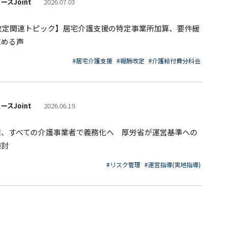
ースJoint
2026.07.03
度改定関連トピック】居宅介護支援の特定事業所加算、要件緩
求める声
#居宅介護支援
#報酬改定
#介護給付費分科会
ースJoint
2026.06.19
策、すべての介護事業者で義務化へ 厚労省が運営基準への
検討
#リスク管理
#運営指導(実地指導)