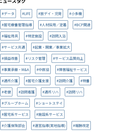
ニュースタグ
#データ
#LIFE
#放デイ・児発
#小多機
#居宅療養管理指導
#人材採用／定着
#BCP関連
#福祉用具
#特定施設
#訪問入浴
#サービス共通
#起業・開業／事業拡大
#損益改善
#リスク管理
#サービス品質向上
#事業承継・M&A
#中医協
#障害福祉サービス
#通所介護
#居宅介護支援
#訪問介護
#特養
#老健
#訪問看護
#通所リハ
#訪問リハ
#グループホーム
#ショートステイ
#居宅系サービス
#施設系サービス
#介護保険部会
#運営指導(実地指導)
#報酬改定