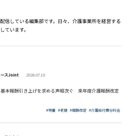
配信している編集部です。日々、介護事業所を経営する
しています。
ースJoint
2026.07.10
の基本報酬引き上げを求める声相次ぐ 来年度介護報酬改定
#特養
#老健
#報酬改定
#介護給付費分科会