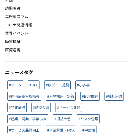
訪問看護
専門家コラム
コロナ関連情報
業界イベント
障害福祉
医療連携
ニュースタグ
#データ
#LIFE
#放デイ・児発
#小多機
#居宅療養管理指導
#人材採用／定着
#BCP関連
#福祉用具
#特定施設
#訪問入浴
#サービス共通
#起業・開業／事業拡大
#損益改善
#リスク管理
#サービス品質向上
#事業承継・M&A
#中医協