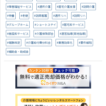
#障害福祉サービス
#通所介護
#居宅介護支援
#訪問介護
#特養
#老健
#訪問看護
#通所リハ
#訪問リハ
#グループホーム
#ショートステイ
#居宅系サービス
#施設系サービス
#介護保険部会
#運営指導(実地指導)
#報酬改定
#介護給付費分科会
#業務効率化
#要件緩和
#補助金・助成金