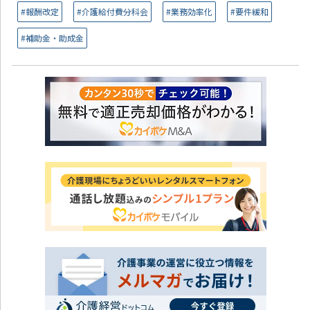
#報酬改定
#介護給付費分科会
#業務効率化
#要件緩和
#補助金・助成金