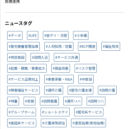
医療連携
ニュースタグ
#データ
#LIFE
#放デイ・児発
#小多機
#居宅療養管理指導
#人材採用／定着
#BCP関連
#福祉用具
#特定施設
#訪問入浴
#サービス共通
#起業・開業／事業拡大
#損益改善
#リスク管理
#サービス品質向上
#事業承継・M&A
#中医協
#障害福祉サービス
#通所介護
#居宅介護支援
#訪問介護
#特養
#老健
#訪問看護
#通所リハ
#訪問リハ
#グループホーム
#ショートステイ
#居宅系サービス
#施設系サービス
#介護保険部会
#運営指導(実地指導)