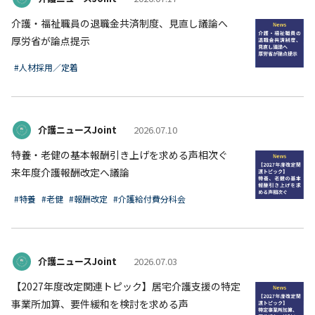
介護・福祉職員の退職金共済制度、見直し議論へ
厚労省が論点提示
#人材採用／定着
介護ニュースJoint
2026.07.10
特養・老健の基本報酬引き上げを求める声相次ぐ
来年度介護報酬改定へ議論
#特養
#老健
#報酬改定
#介護給付費分科会
介護ニュースJoint
2026.07.03
【2027年度改定関連トピック】居宅介護支援の特定
事業所加算、要件緩和を検討を求める声