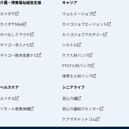
介護・障害福祉経営支援
キャリア
カイポケ
ウェルミージョブ
カイポケM&A
カイゴジョブエージェント
かべなしクラウド
カイゴジョブアカデミー
デイゴー求人ナビ
シカトル
デイゴー就労支援ナビ
ケア人材バンク
PTOT人材バンク
保育士人材バンク
ヘルスケア
シニアライフ
エイチエ
安心介護
リモート産業保健
安心介護紹介センター
ケアマネドットコム