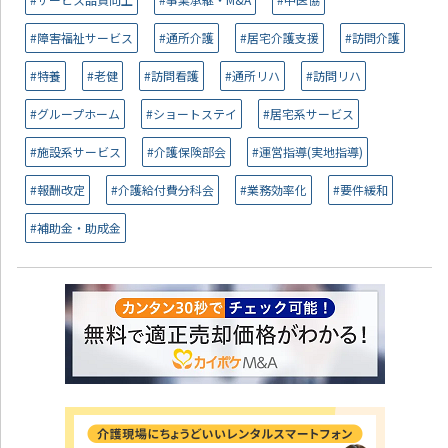
#障害福祉サービス
#通所介護
#居宅介護支援
#訪問介護
#特養
#老健
#訪問看護
#通所リハ
#訪問リハ
#グループホーム
#ショートステイ
#居宅系サービス
#施設系サービス
#介護保険部会
#運営指導(実地指導)
#報酬改定
#介護給付費分科会
#業務効率化
#要件緩和
#補助金・助成金