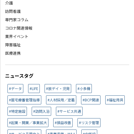
介護
訪問看護
専門家コラム
コロナ関連情報
業界イベント
障害福祉
医療連携
ニュースタグ
#データ
#LIFE
#放デイ・児発
#小多機
#居宅療養管理指導
#人材採用／定着
#BCP関連
#福祉用具
#特定施設
#訪問入浴
#サービス共通
#起業・開業／事業拡大
#損益改善
#リスク管理
#サービス品質向上
#事業承継・M&A
#中医協