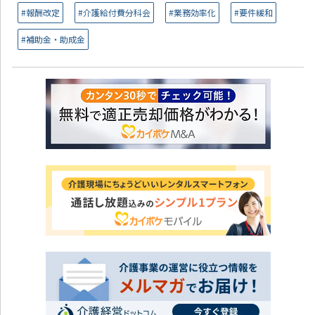
#報酬改定
#介護給付費分科会
#業務効率化
#要件緩和
#補助金・助成金