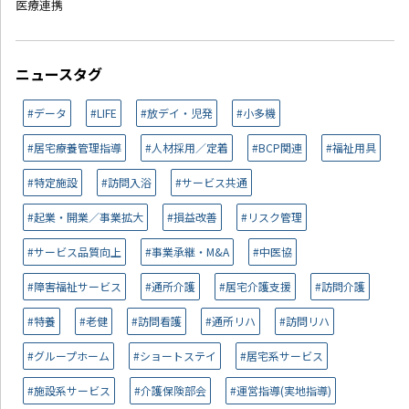
医療連携
ニュースタグ
#データ
#LIFE
#放デイ・児発
#小多機
#居宅療養管理指導
#人材採用／定着
#BCP関連
#福祉用具
#特定施設
#訪問入浴
#サービス共通
#起業・開業／事業拡大
#損益改善
#リスク管理
#サービス品質向上
#事業承継・M&A
#中医協
#障害福祉サービス
#通所介護
#居宅介護支援
#訪問介護
#特養
#老健
#訪問看護
#通所リハ
#訪問リハ
#グループホーム
#ショートステイ
#居宅系サービス
#施設系サービス
#介護保険部会
#運営指導(実地指導)