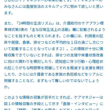
みなさんには面接技法のスキルアップに努めて欲しいと思い
ます。
また、「24時間の生活リズム」は、介護給付のケアプラン標
準様式第3表の「主な日常生活上の活動」欄に記載されるよう
なことを指すものと考えられます。この欄には、利用者の起
床や就寝、食事、排せつなどの平均的な１日の過ごし方につ
いて記載することとなっています２）。この情報が十分に情
報収集できていないとすれば、排せつの支援や栄養状態改善
に向けた関わりを検討したり、認知症に伴う行動・心理症状
の起こりがちな時間帯を把握してそれを軽減する支援を検討
したり、さらには介護者である家族の負担感などをリアルに
把握することなど、まずもって難しいのではないでしょう
か。
このような情報の収集が苦手だとすれば、ケアマネジャーは
図１の情報収集の手段として示す「面接・インタビュー」に
加え、「観察」「他者への照会」などをしっかりと行って、