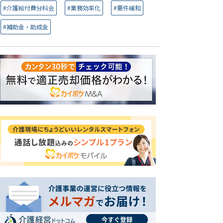
#介護給付費分科会
#業務効率化
#要件緩和
#補助金・助成金