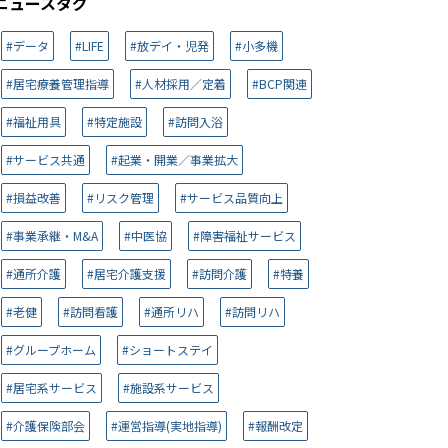
ニュースタグ
#データ
#LIFE
#放デイ・児発
#小多機
#居宅療養管理指導
#人材採用／定着
#BCP関連
#福祉用具
#特定施設
#訪問入浴
#サービス共通
#起業・開業／事業拡大
#損益改善
#リスク管理
#サービス品質向上
#事業承継・M&A
#中医協
#障害福祉サービス
#通所介護
#居宅介護支援
#訪問介護
#特養
#老健
#訪問看護
#通所リハ
#訪問リハ
#グループホーム
#ショートステイ
#居宅系サービス
#施設系サービス
#介護保険部会
#運営指導(実地指導)
#報酬改定