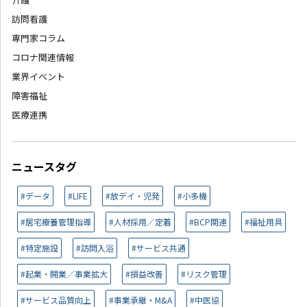
訪問看護
専門家コラム
コロナ関連情報
業界イベント
障害福祉
医療連携
ニュースタグ
#データ
#LIFE
#放デイ・児発
#小多機
#居宅療養管理指導
#人材採用／定着
#BCP関連
#福祉用具
#特定施設
#訪問入浴
#サービス共通
#起業・開業／事業拡大
#損益改善
#リスク管理
#サービス品質向上
#事業承継・M&A
#中医協