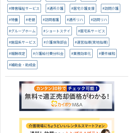
#障害福祉サービス
#通所介護
#居宅介護支援
#訪問介護
#特養
#老健
#訪問看護
#通所リハ
#訪問リハ
#グループホーム
#ショートステイ
#居宅系サービス
#施設系サービス
#介護保険部会
#運営指導(実地指導)
#報酬改定
#介護給付費分科会
#業務効率化
#要件緩和
#補助金・助成金