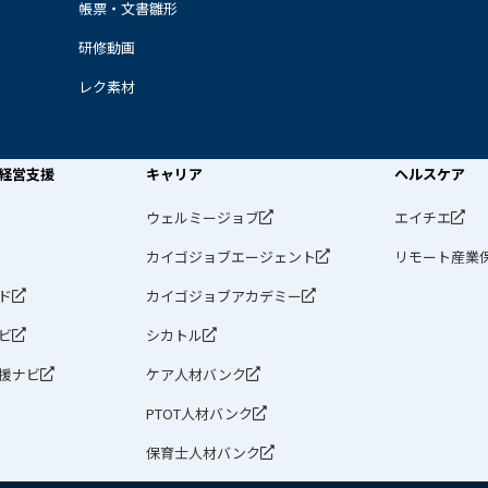
帳票・文書雛形
研修動画
レク素材
経営支援
キャリア
ヘルスケア
ウェルミージョブ
エイチエ
カイゴジョブエージェント
リモート産業
ド
カイゴジョブアカデミー
ビ
シカトル
援ナビ
ケア人材バンク
PTOT人材バンク
保育士人材バンク