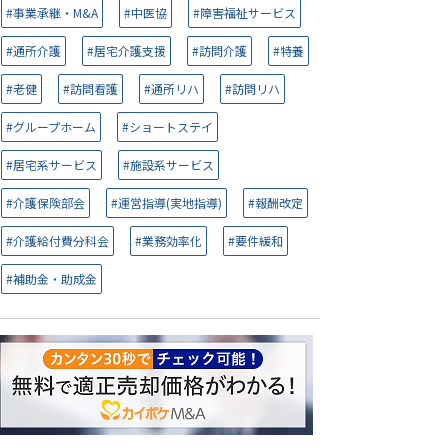
#事業承継・M&A
#中医協
#障害福祉サービス
#通所介護
#居宅介護支援
#訪問介護
#特養
#老健
#訪問看護
#通所リハ
#訪問リハ
#グループホーム
#ショートステイ
#居宅系サービス
#施設系サービス
#介護保険部会
#運営指導(実地指導)
#報酬改定
#介護給付費分科会
#業務効率化
#要件緩和
#補助金・助成金