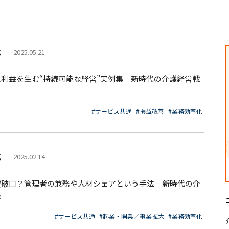
広
2025.05.21
利益を生む“持続可能な経営”実例集―新時代の介護経営戦
#サービス共通
#損益改善
#業務効率化
広
2025.02.14
突破口？管理者の兼務や人材シェアという手法―新時代の介
②
#サービス共通
#起業・開業／事業拡大
#業務効率化