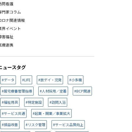
訪問看護
専門家コラム
コロナ関連情報
業界イベント
障害福祉
医療連携
ニュースタグ
#データ
#LIFE
#放デイ・児発
#小多機
#居宅療養管理指導
#人材採用／定着
#BCP関連
#福祉用具
#特定施設
#訪問入浴
#サービス共通
#起業・開業／事業拡大
#損益改善
#リスク管理
#サービス品質向上