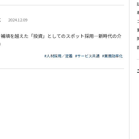
広
2024.12.09
材補填を越えた「投資」としてのスポット採用―新時代の介
①
#人材採用／定着
#サービス共通
#業務効率化