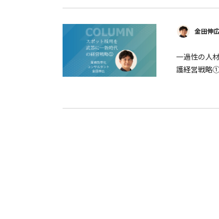
金田伸
一過性の人
護経営戦略