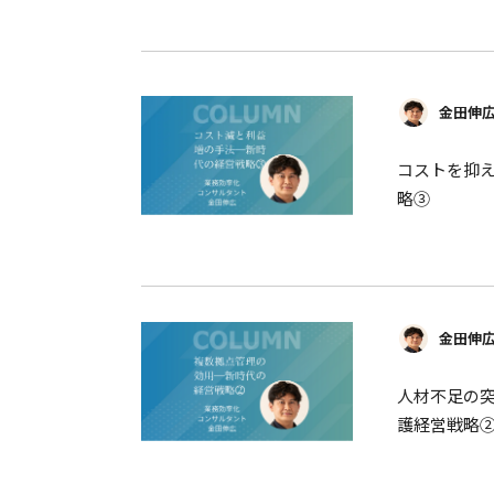
金田伸
コストを抑え
略③
金田伸
人材不足の
護経営戦略