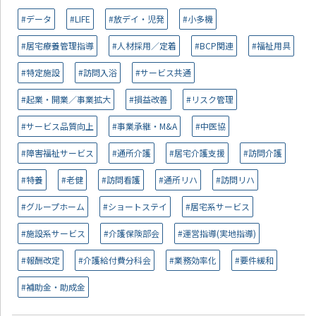
#データ
#LIFE
#放デイ・児発
#小多機
#居宅療養管理指導
#人材採用／定着
#BCP関連
#福祉用具
#特定施設
#訪問入浴
#サービス共通
#起業・開業／事業拡大
#損益改善
#リスク管理
#サービス品質向上
#事業承継・M&A
#中医協
#障害福祉サービス
#通所介護
#居宅介護支援
#訪問介護
#特養
#老健
#訪問看護
#通所リハ
#訪問リハ
#グループホーム
#ショートステイ
#居宅系サービス
#施設系サービス
#介護保険部会
#運営指導(実地指導)
#報酬改定
#介護給付費分科会
#業務効率化
#要件緩和
#補助金・助成金