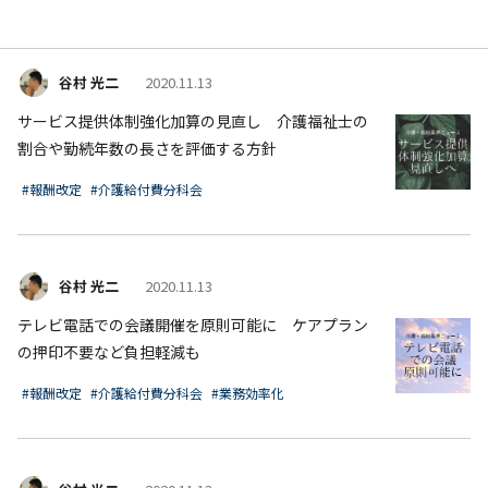
谷村 光二
2020.11.13
サービス提供体制強化加算の見直し 介護福祉士の
割合や勤続年数の長さを評価する方針
#報酬改定
#介護給付費分科会
谷村 光二
2020.11.13
テレビ電話での会議開催を原則可能に ケアプラン
の押印不要など負担軽減も
#報酬改定
#介護給付費分科会
#業務効率化