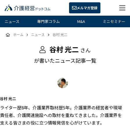
メルマガ登録
ニュース
専門家コラム
M&A
ミニセミナー
ホーム
ニュース
谷村 光二
谷村 光二
さん
が書いたニュース記事一覧
谷村 光二
ライター歴8年、介護業界取材歴5年。介護業界の経営者や現場
責任者、介護関連施設への取材を重ねてきました。介護業界を
支える皆さまの役に立つ情報発信を心がけています。