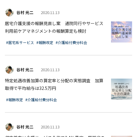
谷村 光二
2020.11.13
居宅介護支援の報酬見直し案 通院同行やサービス
利用前ケアマネジメントの報酬算定も検討
#居宅系サービス
#報酬改定
#介護給付費分科会
谷村 光二
2020.11.13
特定処遇改善加算の算定率と分配の実態調査 加算
取得で平均給与は32.5万円
#報酬改定
#介護給付費分科会
谷村 光二
2020.11.13