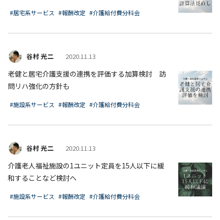
#居宅系サービス
#報酬改定
#介護給付費分科会
谷村 光二
2020.11.13
老健と居宅介護支援の連携を評価する加算検討 訪
問リハ強化の方針も
#施設系サービス
#報酬改定
#介護給付費分科会
谷村 光二
2020.11.13
介護老人福祉施設の1ユニット定員を15人以下に緩
和することなど検討へ
#施設系サービス
#報酬改定
#介護給付費分科会