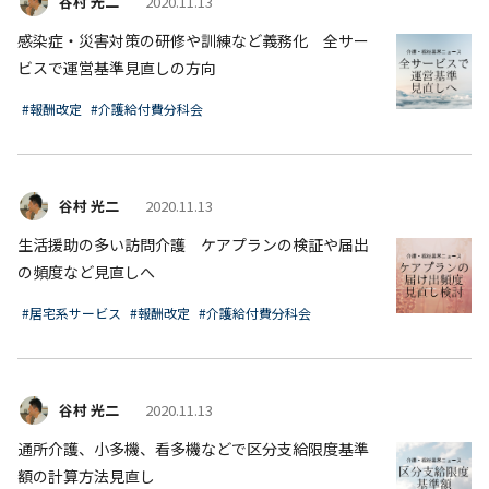
谷村 光二
2020.11.13
感染症・災害対策の研修や訓練など義務化 全サー
ビスで運営基準見直しの方向
#報酬改定
#介護給付費分科会
谷村 光二
2020.11.13
生活援助の多い訪問介護 ケアプランの検証や届出
の頻度など見直しへ
#居宅系サービス
#報酬改定
#介護給付費分科会
谷村 光二
2020.11.13
通所介護、小多機、看多機などで区分支給限度基準
額の計算方法見直し