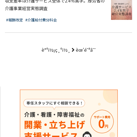
収支差率は介護サービス全体で2.4％黒字。厚労省の
介護事業経営実態調査
#報酬改定
#介護給付費分科会