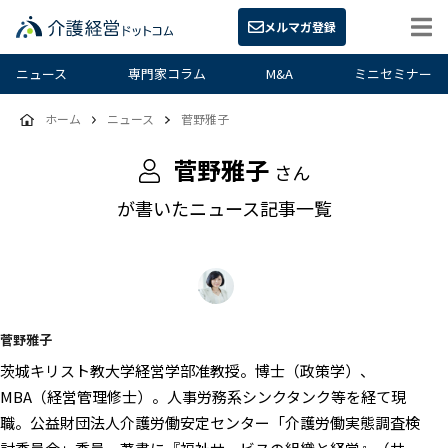
メルマガ登録
ニュース
専門家コラム
M&A
ミニセミナー
ホーム
ニュース
菅野雅子
菅野雅子
さん
が書いたニュース記事一覧
菅野雅子
茨城キリスト教大学経営学部准教授。博士（政策学）、
MBA（経営管理修士）。人事労務系シンクタンク等を経て現
職。公益財団法人介護労働安定センター「介護労働実態調査検