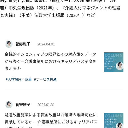
討委員会」委員。著書に『福祉サービスの組織と経営』（共
著）中央法規出版（2021年）、『介護人材マネジメントの理論
と実践』（単著）法政大学出版局（2020年）など。
菅野雅子
2024.04.01
金銭的インセンティブの限界とその対応策をデータ
から導く―介護事業所におけるキャリアパス制度を
考える⑤
#人材採用／定着
#サービス共通
菅野雅子
2024.01.31
処遇改善施策による賃金改善は介護職の離職防止に
貢献しているか― 介護事業所におけるキャリアパス