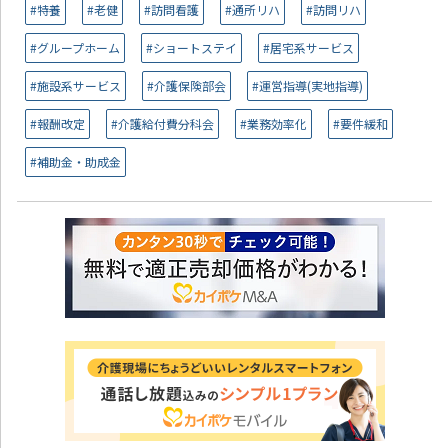
#特養
#老健
#訪問看護
#通所リハ
#訪問リハ
#グループホーム
#ショートステイ
#居宅系サービス
#施設系サービス
#介護保険部会
#運営指導(実地指導)
#報酬改定
#介護給付費分科会
#業務効率化
#要件緩和
#補助金・助成金