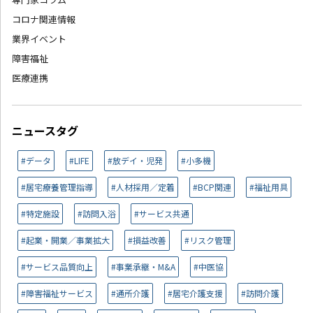
コロナ関連情報
業界イベント
障害福祉
医療連携
ニュースタグ
#データ
#LIFE
#放デイ・児発
#小多機
#居宅療養管理指導
#人材採用／定着
#BCP関連
#福祉用具
#特定施設
#訪問入浴
#サービス共通
#起業・開業／事業拡大
#損益改善
#リスク管理
#サービス品質向上
#事業承継・M&A
#中医協
#障害福祉サービス
#通所介護
#居宅介護支援
#訪問介護