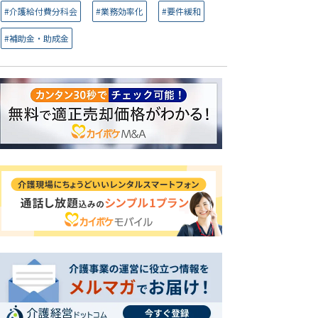
#介護給付費分科会
#業務効率化
#要件緩和
#補助金・助成金