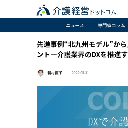
ニュース
専門家コラム
先進事例“北九州モデル”から
ント―介護業界のDXを推進す
2022.05.31
新村直子