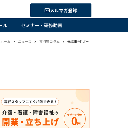
メルマガ登録
ール
セミナー・研修動画
ホーム
ニュース
専門家コラム
先進事例“北九州モデル”から見えた介護DXで失敗しない4つのポイント―介護業界のDXを推進するキーパーソンたちに聞く(6)