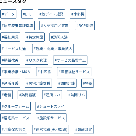
ニュースタグ
#データ
#LIFE
#放デイ・児発
#小多機
#居宅療養管理指導
#人材採用／定着
#BCP関連
#福祉用具
#特定施設
#訪問入浴
#サービス共通
#起業・開業／事業拡大
#損益改善
#リスク管理
#サービス品質向上
#事業承継・M&A
#中医協
#障害福祉サービス
#通所介護
#居宅介護支援
#訪問介護
#特養
#老健
#訪問看護
#通所リハ
#訪問リハ
#グループホーム
#ショートステイ
#居宅系サービス
#施設系サービス
#介護保険部会
#運営指導(実地指導)
#報酬改定