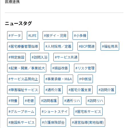
医療連携
ニュースタグ
#データ
#LIFE
#放デイ・児発
#小多機
#居宅療養管理指導
#人材採用／定着
#BCP関連
#福祉用具
#特定施設
#訪問入浴
#サービス共通
#起業・開業／事業拡大
#損益改善
#リスク管理
#サービス品質向上
#事業承継・M&A
#中医協
#障害福祉サービス
#通所介護
#居宅介護支援
#訪問介護
#特養
#老健
#訪問看護
#通所リハ
#訪問リハ
#グループホーム
#ショートステイ
#居宅系サービス
#施設系サービス
#介護保険部会
#運営指導(実地指導)