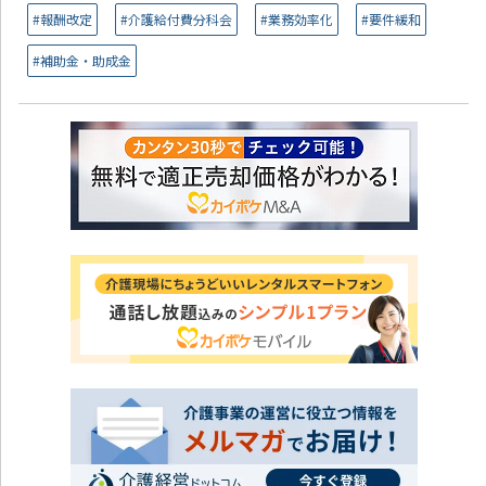
#報酬改定
#介護給付費分科会
#業務効率化
#要件緩和
#補助金・助成金