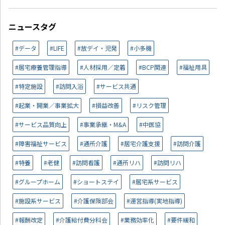
ニュースタグ
#データ
#LIFE
#放デイ・児発
#小多機
#居宅療養管理指導
#人材採用／定着
#BCP関連
#福祉用具
#特定施設
#訪問入浴
#サービス共通
#起業・開業／事業拡大
#損益改善
#リスク管理
#サービス品質向上
#事業承継・M&A
#中医協
#障害福祉サービス
#通所介護
#居宅介護支援
#訪問介護
#特養
#老健
#訪問看護
#通所リハ
#訪問リハ
#グループホーム
#ショートステイ
#居宅系サービス
#施設系サービス
#介護保険部会
#運営指導(実地指導)
#報酬改定
#介護給付費分科会
#業務効率化
#要件緩和