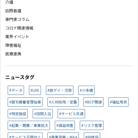
介護
訪問看護
専門家コラム
コロナ関連情報
業界イベント
障害福祉
医療連携
ニュースタグ
#データ
#LIFE
#放デイ・児発
#小多機
#居宅療養管理指導
#人材採用／定着
#BCP関連
#福祉用具
#特定施設
#訪問入浴
#サービス共通
#起業・開業／事業拡大
#損益改善
#リスク管理
#サービス品質向上
#事業承継・M&A
#中医協