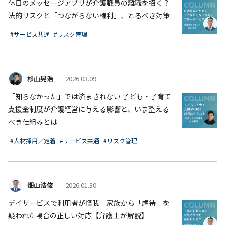
休日のメッセージアプリが介護職員の離職を招く？
法的リスクと「つながらない権利」、とるべき対策
#サービス共通
#リスク管理
杉山晃浩
2026.03.09
「知らなかった」では済まされない 子ども・子育て
支援金制度が介護経営に与える影響と、いま整える
べき仕組みとは
#人材採用／定着
#サービス共通
#リスク管理
畑山浩俊
2026.01.30
デイサービスで利用者が怪我｜家族から「虐待」を
疑われた場合の正しい対応【弁護士が解説】