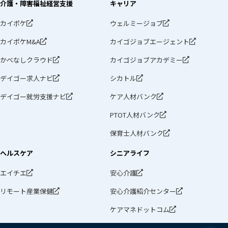
介護・障害福祉経営支援
キャリア
カイポケ
ウェルミージョブ
カイポケM&A
カイゴジョブエージェント
かべなしクラウド
カイゴジョブアカデミー
デイゴー求人ナビ
シカトル
デイゴー就労支援ナビ
ケア人材バンク
PTOT人材バンク
保育士人材バンク
ヘルスケア
シニアライフ
エイチエ
安心介護
リモート産業保健
安心介護紹介センター
ケアマネドットコム