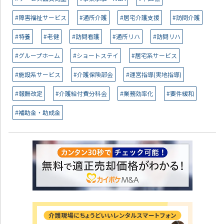
#障害福祉サービス
#通所介護
#居宅介護支援
#訪問介護
#特養
#老健
#訪問看護
#通所リハ
#訪問リハ
#グループホーム
#ショートステイ
#居宅系サービス
#施設系サービス
#介護保険部会
#運営指導(実地指導)
#報酬改定
#介護給付費分科会
#業務効率化
#要件緩和
#補助金・助成金