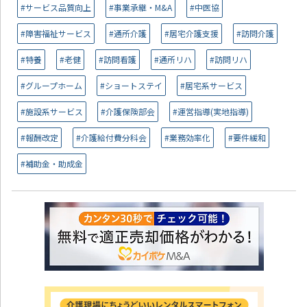
#サービス品質向上
#事業承継・M&A
#中医協
#障害福祉サービス
#通所介護
#居宅介護支援
#訪問介護
#特養
#老健
#訪問看護
#通所リハ
#訪問リハ
#グループホーム
#ショートステイ
#居宅系サービス
#施設系サービス
#介護保険部会
#運営指導(実地指導)
#報酬改定
#介護給付費分科会
#業務効率化
#要件緩和
#補助金・助成金