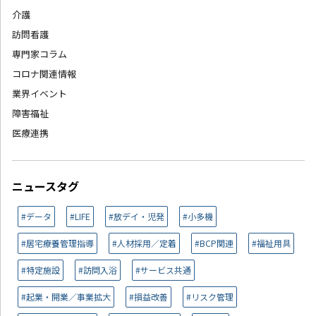
介護
訪問看護
専門家コラム
コロナ関連情報
業界イベント
障害福祉
医療連携
ニュースタグ
#データ
#LIFE
#放デイ・児発
#小多機
#居宅療養管理指導
#人材採用／定着
#BCP関連
#福祉用具
#特定施設
#訪問入浴
#サービス共通
#起業・開業／事業拡大
#損益改善
#リスク管理