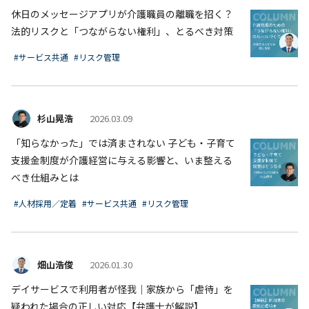
休日のメッセージアプリが介護職員の離職を招く？
法的リスクと「つながらない権利」、とるべき対策
#サービス共通
#リスク管理
杉山晃浩
2026.03.09
「知らなかった」では済まされない 子ども・子育て
支援金制度が介護経営に与える影響と、いま整える
べき仕組みとは
#人材採用／定着
#サービス共通
#リスク管理
畑山浩俊
2026.01.30
デイサービスで利用者が怪我｜家族から「虐待」を
疑われた場合の正しい対応【弁護士が解説】