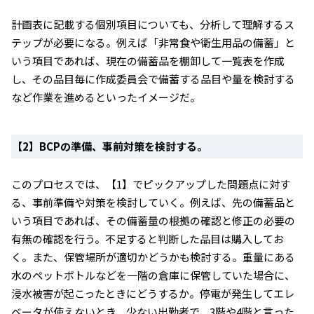
計画表に記載する個別項目についても、分析して理解するス
テップが必要になる。例えば「非常食や衛生用品の備蓄」と
いう項目であれば、現在の備蓄品を棚卸して一覧表を作成
し、その品目毎に作成委員会で備蓄する品目や量を検討する
など作業を進めるといったイメージだ。
【2】BCPの準備、事前対策を検討する。
このプロセスでは、【1】でピックアップした問題点に対す
る、事前準備や対策を検討していく。例えば、先の備蓄品と
いう項目であれば、その備蓄量の根拠の確認と修正の必要の
有無の確認を行う。不足すると判断した品目は購入してお
く。また、保管場所が適切かどうかも検討する。重量にある
水のペットボトルなどを一階の倉庫に保管していた場合に、
浸水被害が起こったときにどうするか。停電が発生してエレ
ベータが使えないとき、少ない出勤者で、3階や4階と言った