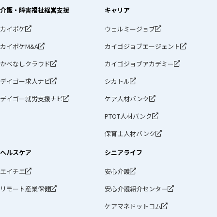
介護・障害福祉経営支援
キャリア
カイポケ
ウェルミージョブ
カイポケM&A
カイゴジョブエージェント
かべなしクラウド
カイゴジョブアカデミー
デイゴー求人ナビ
シカトル
デイゴー就労支援ナビ
ケア人材バンク
PTOT人材バンク
保育士人材バンク
ヘルスケア
シニアライフ
エイチエ
安心介護
リモート産業保健
安心介護紹介センター
ケアマネドットコム