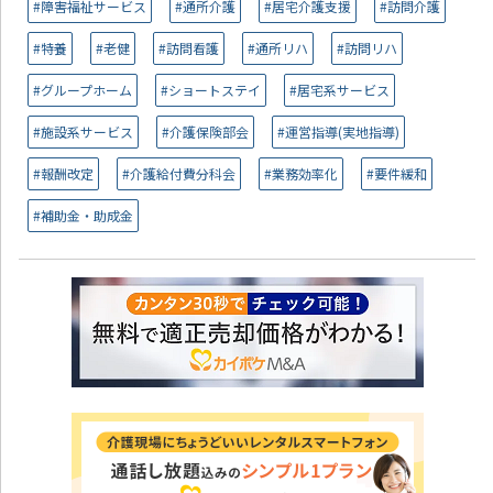
#障害福祉サービス
#通所介護
#居宅介護支援
#訪問介護
#特養
#老健
#訪問看護
#通所リハ
#訪問リハ
#グループホーム
#ショートステイ
#居宅系サービス
#施設系サービス
#介護保険部会
#運営指導(実地指導)
#報酬改定
#介護給付費分科会
#業務効率化
#要件緩和
#補助金・助成金