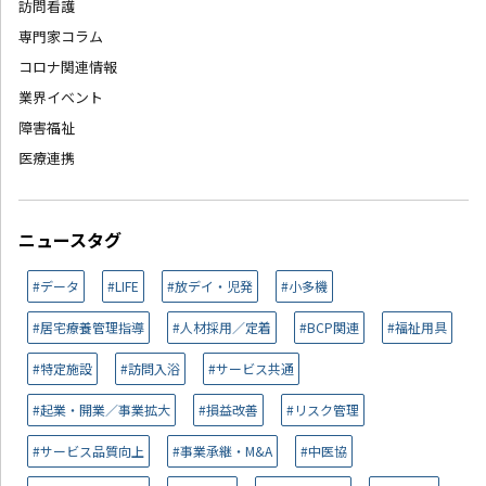
訪問看護
専門家コラム
コロナ関連情報
業界イベント
障害福祉
医療連携
ニュースタグ
#データ
#LIFE
#放デイ・児発
#小多機
#居宅療養管理指導
#人材採用／定着
#BCP関連
#福祉用具
#特定施設
#訪問入浴
#サービス共通
#起業・開業／事業拡大
#損益改善
#リスク管理
#サービス品質向上
#事業承継・M&A
#中医協