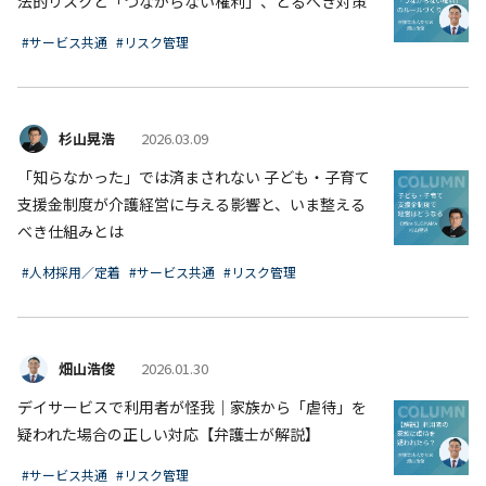
法的リスクと「つながらない権利」、とるべき対策
#サービス共通
#リスク管理
杉山晃浩
2026.03.09
「知らなかった」では済まされない 子ども・子育て
支援金制度が介護経営に与える影響と、いま整える
べき仕組みとは
#人材採用／定着
#サービス共通
#リスク管理
畑山浩俊
2026.01.30
デイサービスで利用者が怪我｜家族から「虐待」を
疑われた場合の正しい対応【弁護士が解説】
#サービス共通
#リスク管理