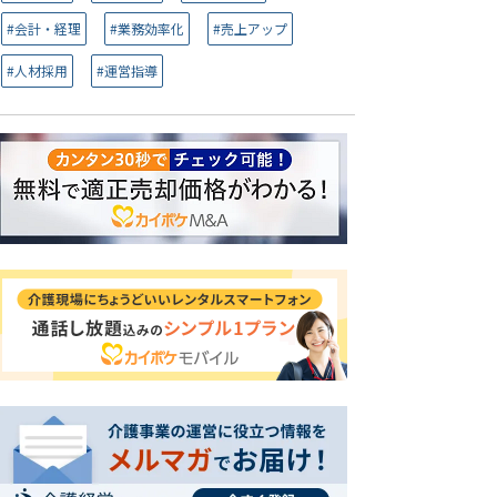
#会計・経理
#業務効率化
#売上アップ
#人材採用
#運営指導