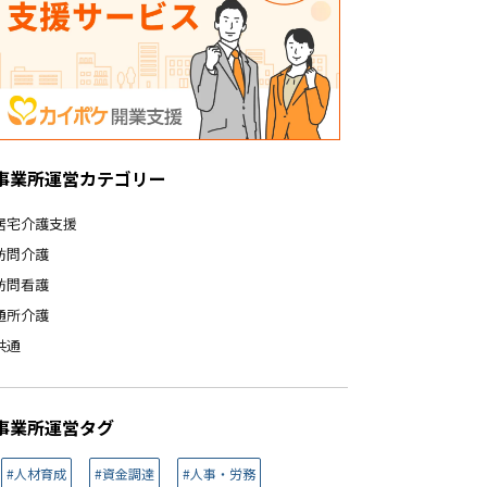
事業所運営カテゴリー
居宅介護支援
訪問介護
訪問看護
通所介護
共通
事業所運営タグ
#人材育成
#資金調達
#人事・労務