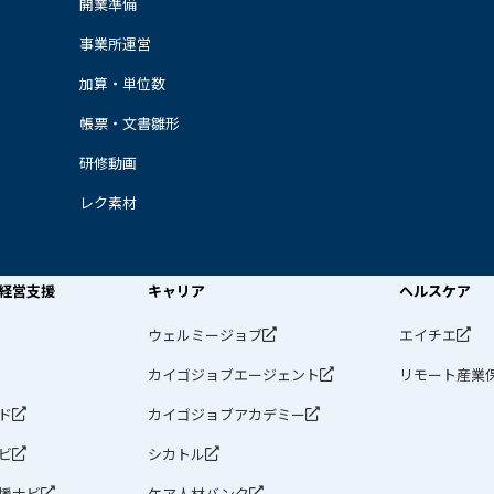
開業準備
事業所運営
加算・単位数
帳票・文書雛形
研修動画
レク素材
経営支援
キャリア
ヘルスケア
ウェルミージョブ
エイチエ
カイゴジョブエージェント
リモート産業
ド
カイゴジョブアカデミー
ビ
シカトル
援ナビ
ケア人材バンク