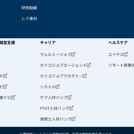
研修動画
レク素材
経営支援
キャリア
ヘルスケア
ウェルミージョブ
エイチエ
カイゴジョブエージェント
リモート産業
ド
カイゴジョブアカデミー
ビ
シカトル
援ナビ
ケア人材バンク
PTOT人材バンク
保育士人材バンク