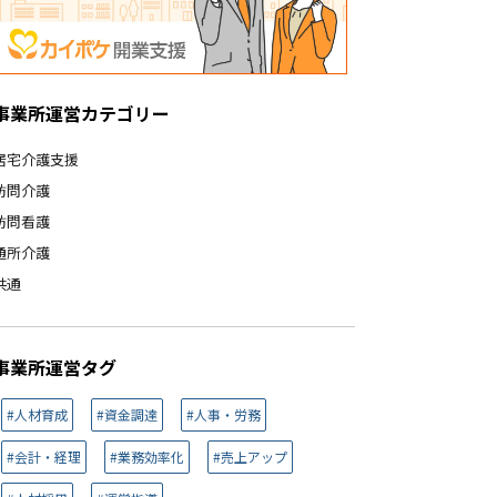
事業所運営カテゴリー
居宅介護支援
訪問介護
訪問看護
通所介護
共通
事業所運営タグ
#人材育成
#資金調達
#人事・労務
#会計・経理
#業務効率化
#売上アップ