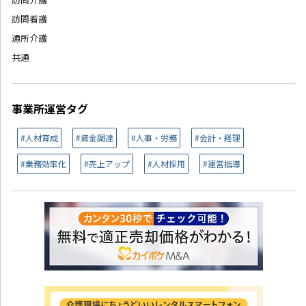
訪問看護
通所介護
共通
事業所運営タグ
#人材育成
#資金調達
#人事・労務
#会計・経理
#業務効率化
#売上アップ
#人材採用
#運営指導