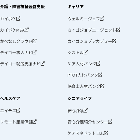
介護・障害福祉経営支援
キャリア
カイポケ
ウェルミージョブ
カイポケM&A
カイゴジョブエージェント
かべなしクラウド
カイゴジョブアカデミー
デイゴー求人ナビ
シカトル
デイゴー就労支援ナビ
ケア人材バンク
PTOT人材バンク
保育士人材バンク
ヘルスケア
シニアライフ
エイチエ
安心介護
リモート産業保健
安心介護紹介センター
ケアマネドットコム