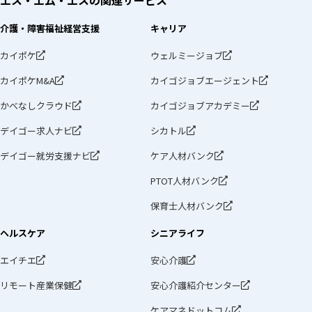
エス・エム・エスの
関連サービス
介護・障害福祉経営支援
キャリア
カイポケ
ウェルミージョブ
カイポケM&A
カイゴジョブエージェント
かべなしクラウド
カイゴジョブアカデミー
デイゴー求人ナビ
シカトル
デイゴー就労支援ナビ
ケア人材バンク
PTOT人材バンク
保育士人材バンク
ヘルスケア
シニアライフ
エイチエ
安心介護
リモート産業保健
安心介護紹介センター
ケアマネドットコム