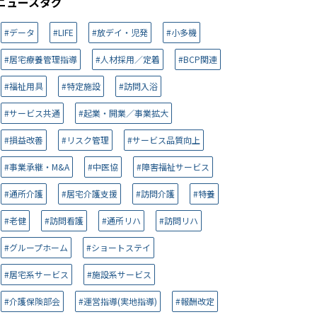
ニュースタグ
#データ
#LIFE
#放デイ・児発
#小多機
#居宅療養管理指導
#人材採用／定着
#BCP関連
#福祉用具
#特定施設
#訪問入浴
#サービス共通
#起業・開業／事業拡大
#損益改善
#リスク管理
#サービス品質向上
#事業承継・M&A
#中医協
#障害福祉サービス
#通所介護
#居宅介護支援
#訪問介護
#特養
#老健
#訪問看護
#通所リハ
#訪問リハ
#グループホーム
#ショートステイ
#居宅系サービス
#施設系サービス
#介護保険部会
#運営指導(実地指導)
#報酬改定