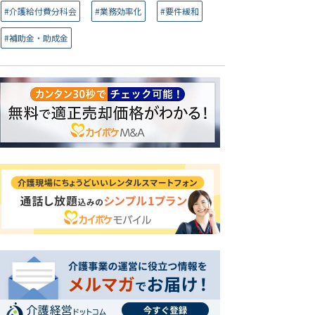
#介護給付費分科会
#業務効率化
#要件緩和
#補助金・助成金