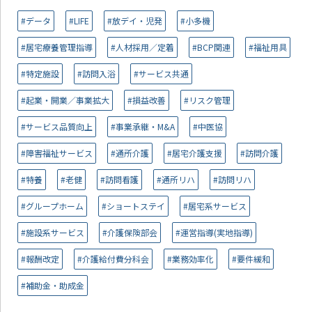
#データ
#LIFE
#放デイ・児発
#小多機
#居宅療養管理指導
#人材採用／定着
#BCP関連
#福祉用具
#特定施設
#訪問入浴
#サービス共通
#起業・開業／事業拡大
#損益改善
#リスク管理
#サービス品質向上
#事業承継・M&A
#中医協
#障害福祉サービス
#通所介護
#居宅介護支援
#訪問介護
#特養
#老健
#訪問看護
#通所リハ
#訪問リハ
#グループホーム
#ショートステイ
#居宅系サービス
#施設系サービス
#介護保険部会
#運営指導(実地指導)
#報酬改定
#介護給付費分科会
#業務効率化
#要件緩和
#補助金・助成金