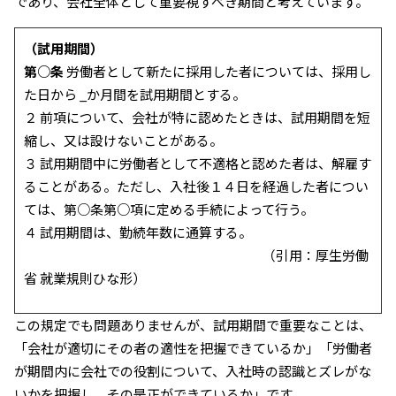
であり、会社全体として重要視すべき期間と考えています。
（試用期間）
第○条
労働者として新たに採用した者については、採用し
た日から _か月間を試用期間とする。
２ 前項について、会社が特に認めたときは、試用期間を短
縮し、又は設けないことがある。
３ 試用期間中に労働者として不適格と認めた者は、解雇す
ることがある。ただし、入社後１４日を経過した者につい
ては、第○条第○項に定める手続によって行う。
４ 試用期間は、勤続年数に通算する。
（引用：厚生労働
省 就業規則ひな形）
この規定でも問題ありませんが、試用期間で重要なことは、
「会社が適切にその者の適性を把握できているか」「労働者
が期間内に会社での役割について、入社時の認識とズレがな
いかを把握し、その是正ができているか」です。