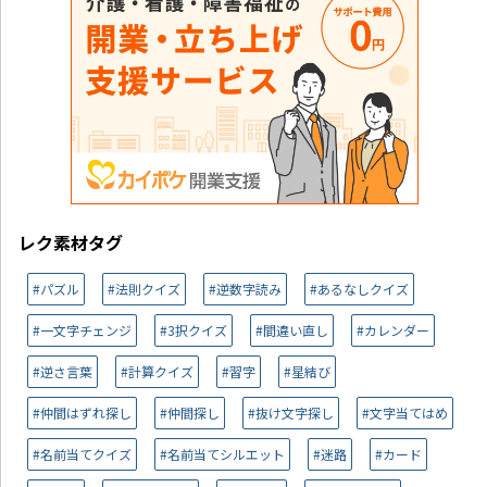
レク素材タグ
#パズル
#法則クイズ
#逆数字読み
#あるなしクイズ
#一文字チェンジ
#3択クイズ
#間違い直し
#カレンダー
#逆さ言葉
#計算クイズ
#習字
#星結び
#仲間はずれ探し
#仲間探し
#抜け文字探し
#文字当てはめ
#名前当てクイズ
#名前当てシルエット
#迷路
#カード