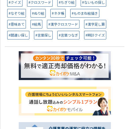
#クイズ
#クロスワード
#ちぎり絵
#ないもの探し
#なぞり絵
#ぬり絵
#ネタ帳
#ものまね絵描き
#意味あて
#絵馬
#漢字クロスワード
#漢字足し算
#間違い探し
#言葉探し
#言葉つなぎ
#時計クイズ