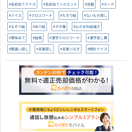
#名前当てクイズ
#名前当てシルエット
#迷路
#カード
#クイズ
#クロスワード
#ちぎり絵
#ないもの探し
#なぞり絵
#ぬり絵
#ネタ帳
#ものまね絵描き
#意味あて
#絵馬
#漢字クロスワード
#漢字足し算
#間違い探し
#言葉探し
#言葉つなぎ
#時計クイズ