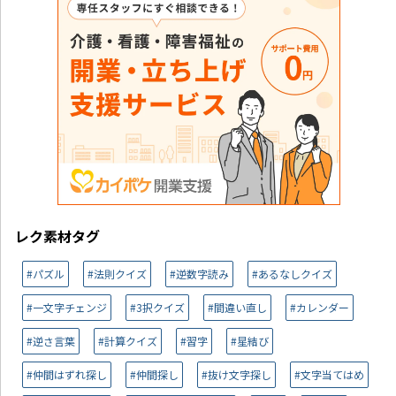
レク素材タグ
#パズル
#法則クイズ
#逆数字読み
#あるなしクイズ
#一文字チェンジ
#3択クイズ
#間違い直し
#カレンダー
#逆さ言葉
#計算クイズ
#習字
#星結び
#仲間はずれ探し
#仲間探し
#抜け文字探し
#文字当てはめ