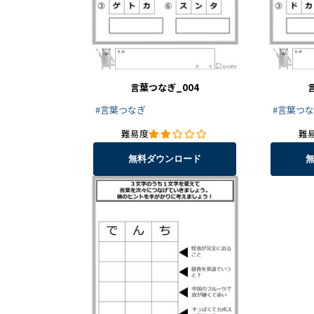
言葉つなぎ_004
#言葉つなぎ
#言葉つ
難易度
難
無料ダウンロード