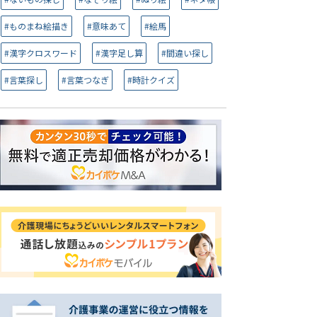
#ものまね絵描き
#意味あて
#絵馬
#漢字クロスワード
#漢字足し算
#間違い探し
#言葉探し
#言葉つなぎ
#時計クイズ