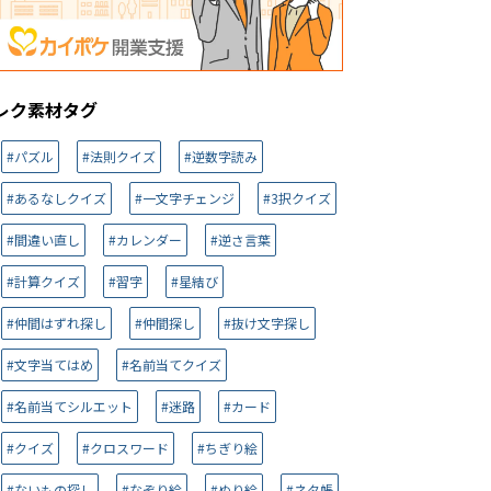
レク素材タグ
#パズル
#法則クイズ
#逆数字読み
#あるなしクイズ
#一文字チェンジ
#3択クイズ
#間違い直し
#カレンダー
#逆さ言葉
#計算クイズ
#習字
#星結び
#仲間はずれ探し
#仲間探し
#抜け文字探し
#文字当てはめ
#名前当てクイズ
#名前当てシルエット
#迷路
#カード
#クイズ
#クロスワード
#ちぎり絵
#ないもの探し
#なぞり絵
#ぬり絵
#ネタ帳