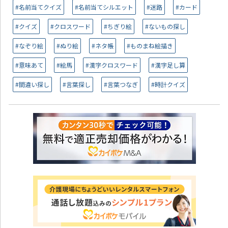
#名前当てクイズ
#名前当てシルエット
#迷路
#カード
#クイズ
#クロスワード
#ちぎり絵
#ないもの探し
#なぞり絵
#ぬり絵
#ネタ帳
#ものまね絵描き
#意味あて
#絵馬
#漢字クロスワード
#漢字足し算
#間違い探し
#言葉探し
#言葉つなぎ
#時計クイズ