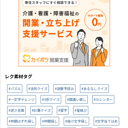
レク素材タグ
#パズル
#法則クイズ
#逆数字読み
#あるなしクイズ
#一文字チェンジ
#3択クイズ
#間違い直し
#カレンダー
#逆さ言葉
#計算クイズ
#習字
#星結び
#仲間はずれ探し
#仲間探し
#抜け文字探し
#文字当てはめ