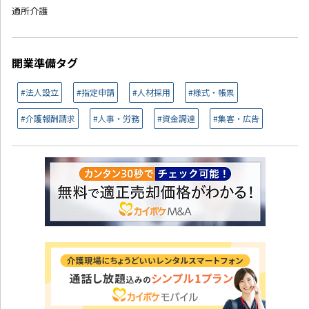
通所介護
開業準備タグ
#法人設立
#指定申請
#人材採用
#様式・帳票
#介護報酬請求
#人事・労務
#資金調達
#集客・広告