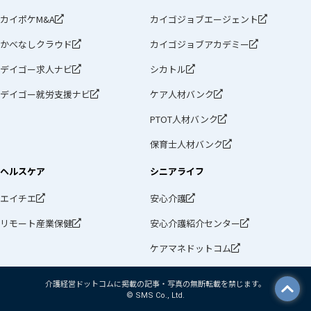
カイポケM&A
カイゴジョブエージェント
かべなしクラウド
カイゴジョブアカデミー
デイゴー求人ナビ
シカトル
デイゴー就労支援ナビ
ケア人材バンク
PTOT人材バンク
保育士人材バンク
ヘルスケア
シニアライフ
エイチエ
安心介護
リモート産業保健
安心介護紹介センター
ケアマネドットコム
介護経営ドットコムに掲載の記事・写真の無断転載を禁じます。
© SMS Co., Ltd.