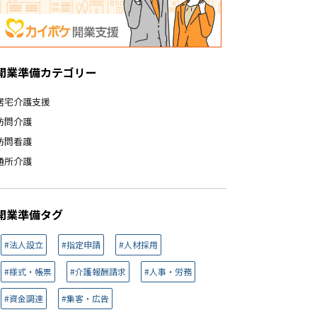
開業準備カテゴリー
居宅介護支援
訪問介護
訪問看護
通所介護
開業準備タグ
#法人設立
#指定申請
#人材採用
#様式・帳票
#介護報酬請求
#人事・労務
#資金調達
#集客・広告