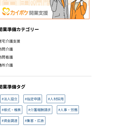
開業準備カテゴリー
居宅介護支援
訪問介護
訪問看護
通所介護
開業準備タグ
#法人設立
#指定申請
#人材採用
#様式・帳票
#介護報酬請求
#人事・労務
#資金調達
#集客・広告