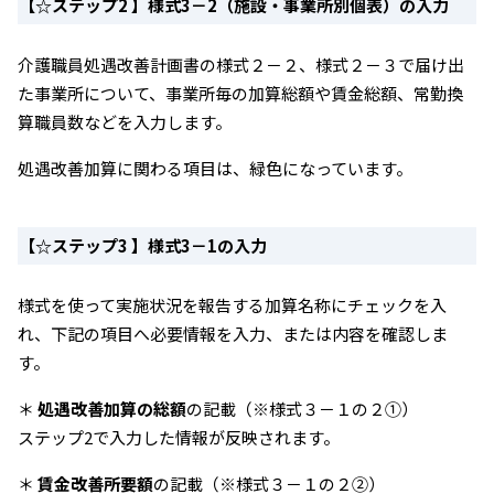
【☆ステップ2 】様式3－2（施設・事業所別個表）の入力
介護職員処遇改善計画書の様式２－２、様式２－３で届け出
た事業所について、事業所毎の加算総額や賃金総額、常勤換
算職員数などを入力します。
処遇改善加算に関わる項目は、緑色になっています。
【☆ステップ3 】様式3－1の入力
様式を使って実施状況を報告する加算名称にチェックを入
れ、下記の項目へ必要情報を入力、または内容を確認しま
す。
＊
処遇改善加算の総額
の記載（※様式３－１の２①）
ステップ2で入力した情報が反映されます。
＊
賃金改善所要額
の記載（※様式３－１の２②）