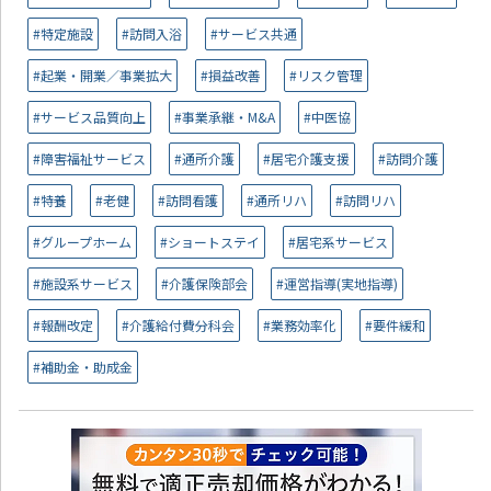
#特定施設
#訪問入浴
#サービス共通
#起業・開業／事業拡大
#損益改善
#リスク管理
#サービス品質向上
#事業承継・M&A
#中医協
#障害福祉サービス
#通所介護
#居宅介護支援
#訪問介護
#特養
#老健
#訪問看護
#通所リハ
#訪問リハ
#グループホーム
#ショートステイ
#居宅系サービス
#施設系サービス
#介護保険部会
#運営指導(実地指導)
#報酬改定
#介護給付費分科会
#業務効率化
#要件緩和
#補助金・助成金