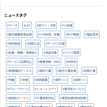
ニュースタグ
#データ
#LIFE
#放デイ・児発
#小多機
#居宅療養管理指導
#人材採用／定着
#BCP関連
#福祉用具
#特定施設
#訪問入浴
#サービス共通
#起業・開業／事業拡大
#損益改善
#リスク管理
#サービス品質向上
#事業承継・M&A
#中医協
#障害福祉サービス
#通所介護
#居宅介護支援
#訪問介護
#特養
#老健
#訪問看護
#通所リハ
#訪問リハ
#グループホーム
#ショートステイ
#居宅系サービス
#施設系サービス
#介護保険部会
#運営指導(実地指導)
#報酬改定
#介護給付費分科会
#業務効率化
#要件緩和