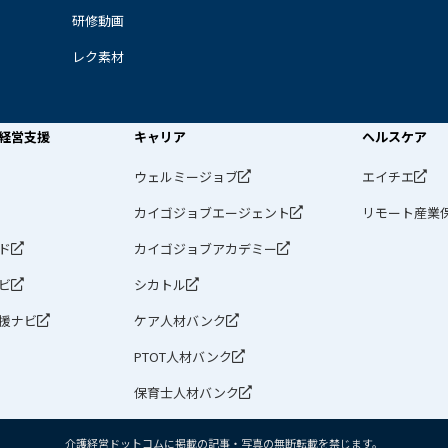
研修動画
レク素材
経営支援
キャリア
ヘルスケア
ウェルミージョブ
エイチエ
カイゴジョブエージェント
リモート産業
ド
カイゴジョブアカデミー
ビ
シカトル
援ナビ
ケア人材バンク
PTOT人材バンク
保育士人材バンク
介護経営ドットコムに掲載の記事・写真の無断転載を禁じます。