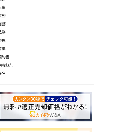
人事
庶務
総務
法務
経理
営業
契約書
規程規則
署名