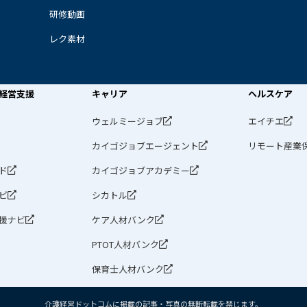
研修動画
レク素材
経営支援
キャリア
ヘルスケア
ウェルミージョブ
エイチエ
カイゴジョブエージェント
リモート産業
ド
カイゴジョブアカデミー
ビ
シカトル
援ナビ
ケア人材バンク
PTOT人材バンク
保育士人材バンク
介護経営ドットコムに掲載の記事・写真の無断転載を禁じます。