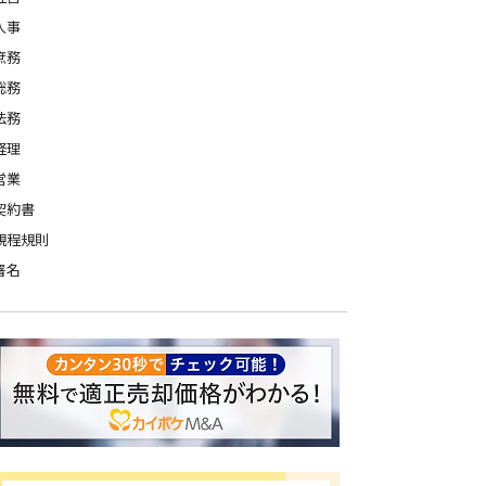
人事
庶務
総務
法務
経理
営業
契約書
規程規則
署名