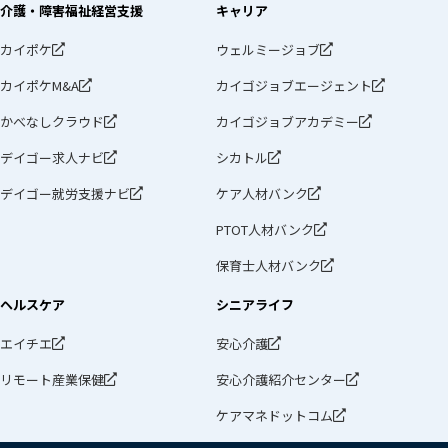
介護・障害福祉経営支援
キャリア
カイポケ
ウェルミージョブ
カイポケM&A
カイゴジョブエージェント
かべなしクラウド
カイゴジョブアカデミー
デイゴー求人ナビ
シカトル
デイゴー就労支援ナビ
ケア人材バンク
PTOT人材バンク
保育士人材バンク
ヘルスケア
シニアライフ
エイチエ
安心介護
リモート産業保健
安心介護紹介センター
ケアマネドットコム