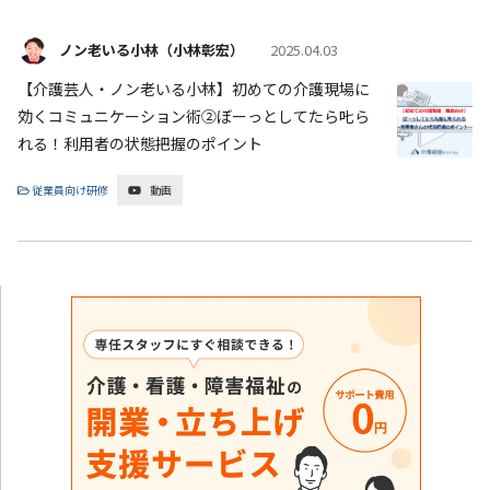
ノン老いる小林（小林彰宏）
2025.04.03
【介護芸人・ノン老いる小林】初めての介護現場に
効くコミュニケーション術②ぼーっとしてたら𠮟ら
れる！利用者の状態把握のポイント
従業員向け研修
動画